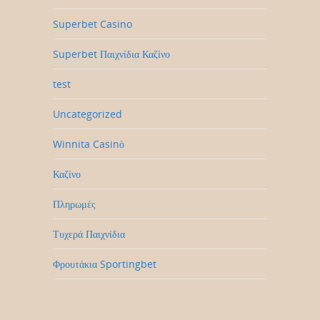
Superbet Casino
Superbet Παιχνίδια Καζίνο
test
Uncategorized
Winnita Casinò
Καζίνο
Πληρωμές
Τυχερά Παιχνίδια
Φρουτάκια Sportingbet