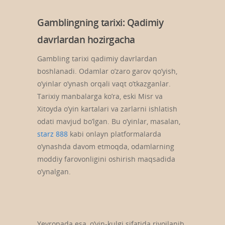
Gamblingning tarixi: Qadimiy
davrlardan hozirgacha
Gambling tarixi qadimiy davrlardan
boshlanadi. Odamlar o’zaro garov qo’yish,
o’yinlar o’ynash orqali vaqt o’tkazganlar.
Tarixiy manbalarga ko’ra, eski Misr va
Xitoyda o’yin kartalari va zarlarni ishlatish
odati mavjud bo’lgan. Bu o’yinlar, masalan,
starz 888
kabi onlayn platformalarda
o’ynashda davom etmoqda, odamlarning
moddiy farovonligini oshirish maqsadida
o’ynalgan.
Yevropada esa, o’yin-kulgi sifatida rivojlanib,