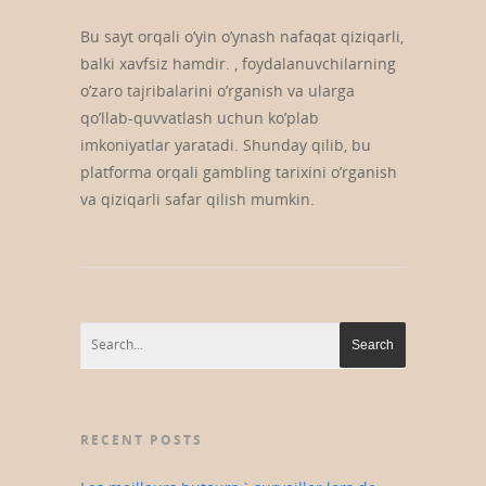
Bu sayt orqali o’yin o’ynash nafaqat qiziqarli,
balki xavfsiz hamdir. , foydalanuvchilarning
o’zaro tajribalarini o’rganish va ularga
qo’llab-quvvatlash uchun ko’plab
imkoniyatlar yaratadi. Shunday qilib, bu
platforma orqali gambling tarixini o’rganish
va qiziqarli safar qilish mumkin.
RECENT POSTS