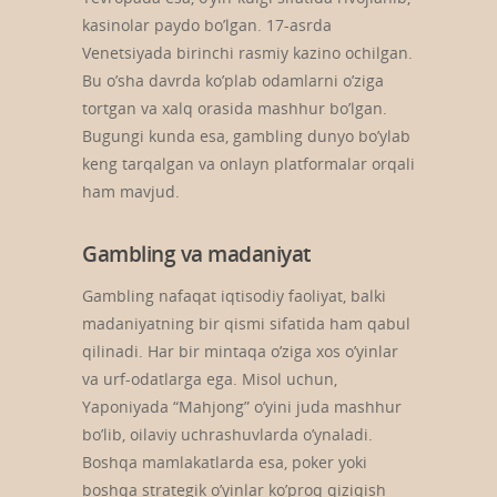
kasinolar paydo bo’lgan. 17-asrda
Venetsiyada birinchi rasmiy kazino ochilgan.
Bu o’sha davrda ko’plab odamlarni o’ziga
tortgan va xalq orasida mashhur bo’lgan.
Bugungi kunda esa, gambling dunyo bo’ylab
keng tarqalgan va onlayn platformalar orqali
ham mavjud.
Gambling va madaniyat
Gambling nafaqat iqtisodiy faoliyat, balki
madaniyatning bir qismi sifatida ham qabul
qilinadi. Har bir mintaqa o’ziga xos o’yinlar
va urf-odatlarga ega. Misol uchun,
Yaponiyada “Mahjong” o’yini juda mashhur
bo’lib, oilaviy uchrashuvlarda o’ynaladi.
Boshqa mamlakatlarda esa, poker yoki
boshqa strategik o’yinlar ko’proq qiziqish