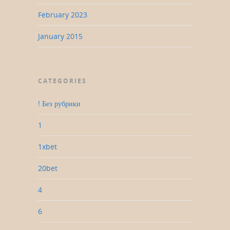
February 2023
January 2015
CATEGORIES
! Без рубрики
1
1xbet
20bet
4
6