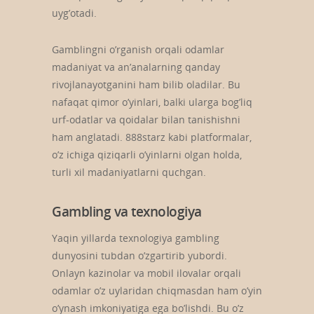
uyg’otadi.
Gamblingni o’rganish orqali odamlar
madaniyat va an’analarning qanday
rivojlanayotganini ham bilib oladilar. Bu
nafaqat qimor o’yinlari, balki ularga bog’liq
urf-odatlar va qoidalar bilan tanishishni
ham anglatadi. 888starz kabi platformalar,
o’z ichiga qiziqarli o’yinlarni olgan holda,
turli xil madaniyatlarni quchgan.
Gambling va texnologiya
Yaqin yillarda texnologiya gambling
dunyosini tubdan o’zgartirib yubordi.
Onlayn kazinolar va mobil ilovalar orqali
odamlar o’z uylaridan chiqmasdan ham o’yin
o’ynash imkoniyatiga ega bo’lishdi. Bu o’z