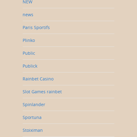
NEW
news
Paris Sportifs
Plinko
Public
Publick
Rainbet Casino
Slot Games rainbet
Spinlander
Sportuna
Stoiximan