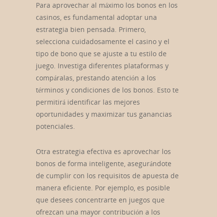
Para aprovechar al máximo los bonos en los
casinos, es fundamental adoptar una
estrategia bien pensada. Primero,
selecciona cuidadosamente el casino y el
tipo de bono que se ajuste a tu estilo de
juego. Investiga diferentes plataformas y
compáralas, prestando atención a los
términos y condiciones de los bonos. Esto te
permitirá identificar las mejores
oportunidades y maximizar tus ganancias
potenciales.
Otra estrategia efectiva es aprovechar los
bonos de forma inteligente, asegurándote
de cumplir con los requisitos de apuesta de
manera eficiente. Por ejemplo, es posible
que desees concentrarte en juegos que
ofrezcan una mayor contribución a los