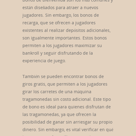
están diseñados para atraer a nuevos
jugadores. Sin embargo, los bonos de
recarga, que se ofrecen a jugadores
existentes al realizar depósitos adicionales,
son igualmente importantes. Estos bonos
permiten a los jugadores maximizar su
bankroll y seguir disfrutando de la
experiencia de juego.
También se pueden encontrar bonos de
giros gratis, que permiten a los jugadores
girar los carretes de una máquina
tragamonedas sin costo adicional. Este tipo
de bono es ideal para quienes disfrutan de
las tragamonedas, ya que ofrecen la
posibilidad de ganar sin arriesgar su propio
dinero. Sin embargo, es vital verificar en qué