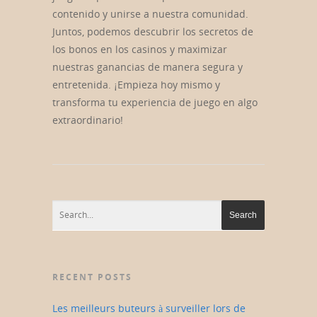
contenido y unirse a nuestra comunidad.
Juntos, podemos descubrir los secretos de
los bonos en los casinos y maximizar
nuestras ganancias de manera segura y
entretenida. ¡Empieza hoy mismo y
transforma tu experiencia de juego en algo
extraordinario!
RECENT POSTS
Les meilleurs buteurs à surveiller lors de