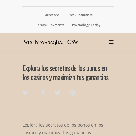
Directions
Fees / Insurance
Forms / Payments
Psychology Today
Explora los secretos de los bonos en
los casinos y maximiza tus ganancias
Explora los secretos de los bonos en los
casinos y maximiza tus ganancias