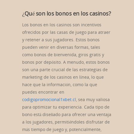
¿Qué son los bonos en los casinos?
Los bonos en los casinos son incentivos
ofrecidos por las casas de juego para atraer
y retener a sus jugadores. Estos bonos
pueden venir en diversas formas, tales
como bonos de bienvenida, giros gratis y
bonos por depósito. A menudo, estos bonos
son una parte crucial de las estrategias de
marketing de los casinos en línea, lo que
hace que la información, como la que
puedes encontrar en
codigopromocional1xbet.cl
, sea muy valiosa
para optimizar tu experiencia. Cada tipo de
bono está diseñado para ofrecer una ventaja
a los jugadores, permitiéndoles disfrutar de
más tiempo de juego y, potencialmente,