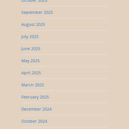
October 2025
September 2025
August 2025
July 2025
June 2025
May 2025
April 2025
March 2025
February 2025
December 2024
October 2024