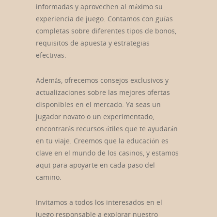
informadas y aprovechen al máximo su
experiencia de juego. Contamos con guías
completas sobre diferentes tipos de bonos,
requisitos de apuesta y estrategias
efectivas.
Además, ofrecemos consejos exclusivos y
actualizaciones sobre las mejores ofertas
disponibles en el mercado. Ya seas un
jugador novato o un experimentado,
encontrarás recursos útiles que te ayudarán
en tu viaje. Creemos que la educación es
clave en el mundo de los casinos, y estamos
aquí para apoyarte en cada paso del
camino.
Invitamos a todos los interesados en el
juego responsable a explorar nuestro