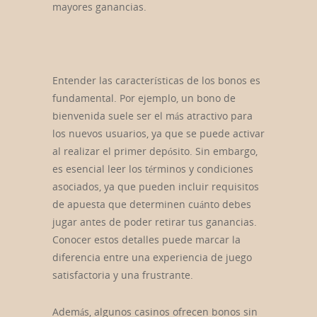
mayores ganancias.
Entender las características de los bonos es
fundamental. Por ejemplo, un bono de
bienvenida suele ser el más atractivo para
los nuevos usuarios, ya que se puede activar
al realizar el primer depósito. Sin embargo,
es esencial leer los términos y condiciones
asociados, ya que pueden incluir requisitos
de apuesta que determinen cuánto debes
jugar antes de poder retirar tus ganancias.
Conocer estos detalles puede marcar la
diferencia entre una experiencia de juego
satisfactoria y una frustrante.
Además, algunos casinos ofrecen bonos sin