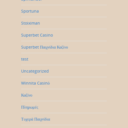
Sportuna
Stoiximan
Superbet Casino
Superbet Παιχνίδια Καζίνο
test
Uncategorized
Winnita Casinò
Καζίνο
Πληρωμές
Τυχερά Παιχνίδια