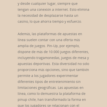
y desde cualquier lugar, siempre que
tengan una conexión a internet. Esto elimina
la necesidad de desplazarse hasta un
casino, lo que ahorra tiempo y esfuerzo.
Además, las plataformas de apuestas en
línea suelen contar con una oferta más
amplia de juegos. Pin-Up, por ejemplo,
dispone de más de 10.000 juegos diferentes,
incluyendo tragamonedas, juegos de mesa y
apuestas deportivas. Esta diversidad no solo
proporciona más opciones, sino que también
permite a los jugadores experimentar
diferentes tipos de entretenimiento sin
limitaciones geográficas. Las apuestas en
línea, como lo demuestra la plataforma de
pinup chile, han transformado la forma en
que los jugadores se relacionan con el