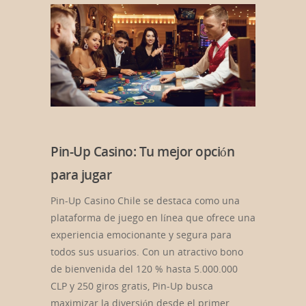
Pin-Up Casino: Tu mejor opción
para jugar
Pin-Up Casino Chile se destaca como una
plataforma de juego en línea que ofrece una
experiencia emocionante y segura para
todos sus usuarios. Con un atractivo bono
de bienvenida del 120 % hasta 5.000.000
CLP y 250 giros gratis, Pin-Up busca
maximizar la diversión desde el primer