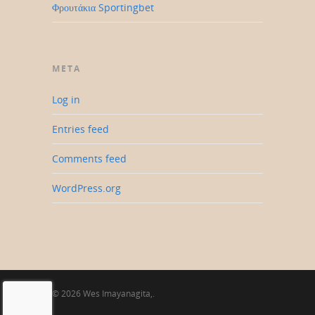
Φρουτάκια Sportingbet
META
Log in
Entries feed
Comments feed
WordPress.org
© 2026 Wes Imayanagita,.