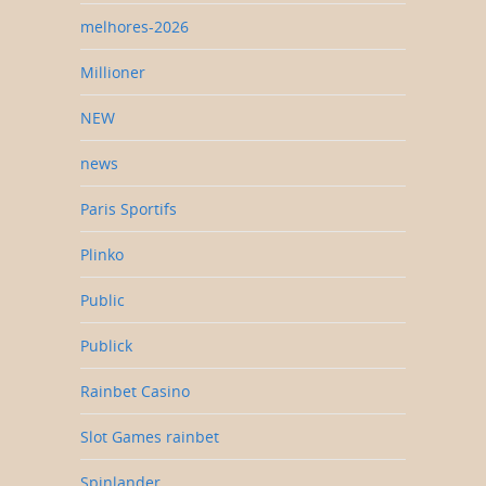
melhores-2026
Millioner
NEW
news
Paris Sportifs
Plinko
Public
Publick
Rainbet Casino
Slot Games rainbet
Spinlander