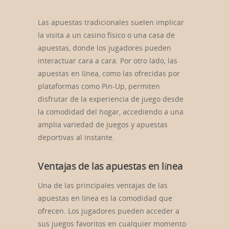
Las apuestas tradicionales suelen implicar
la visita a un casino físico o una casa de
apuestas, donde los jugadores pueden
interactuar cara a cara. Por otro lado, las
apuestas en línea, como las ofrecidas por
plataformas como Pin-Up, permiten
disfrutar de la experiencia de juego desde
la comodidad del hogar, accediendo a una
amplia variedad de juegos y apuestas
deportivas al instante.
Ventajas de las apuestas en línea
Una de las principales ventajas de las
apuestas en línea es la comodidad que
ofrecen. Los jugadores pueden acceder a
sus juegos favoritos en cualquier momento