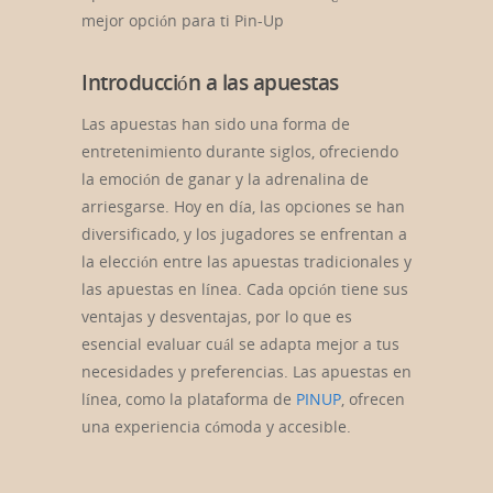
mejor opción para ti Pin-Up
Introducción a las apuestas
Las apuestas han sido una forma de
entretenimiento durante siglos, ofreciendo
la emoción de ganar y la adrenalina de
arriesgarse. Hoy en día, las opciones se han
diversificado, y los jugadores se enfrentan a
la elección entre las apuestas tradicionales y
las apuestas en línea. Cada opción tiene sus
ventajas y desventajas, por lo que es
esencial evaluar cuál se adapta mejor a tus
necesidades y preferencias. Las apuestas en
línea, como la plataforma de
PINUP
, ofrecen
una experiencia cómoda y accesible.