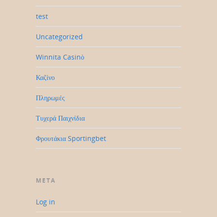
test
Uncategorized
Winnita Casinò
Καζίνο
Πληρωμές
Τυχερά Παιχνίδια
Φρουτάκια Sportingbet
META
Log in