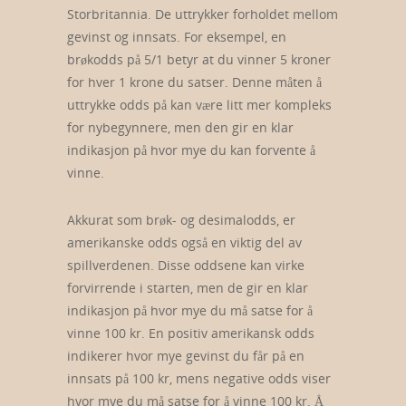
Storbritannia. De uttrykker forholdet mellom
gevinst og innsats. For eksempel, en
brøkodds på 5/1 betyr at du vinner 5 kroner
for hver 1 krone du satser. Denne måten å
uttrykke odds på kan være litt mer kompleks
for nybegynnere, men den gir en klar
indikasjon på hvor mye du kan forvente å
vinne.
Akkurat som brøk- og desimalodds, er
amerikanske odds også en viktig del av
spillverdenen. Disse oddsene kan virke
forvirrende i starten, men de gir en klar
indikasjon på hvor mye du må satse for å
vinne 100 kr. En positiv amerikansk odds
indikerer hvor mye gevinst du får på en
innsats på 100 kr, mens negative odds viser
hvor mye du må satse for å vinne 100 kr. Å