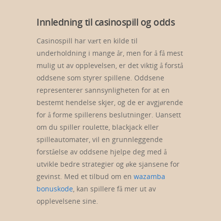
Innledning til casinospill og odds
Casinospill har vært en kilde til
underholdning i mange år, men for å få mest
mulig ut av opplevelsen, er det viktig å forstå
oddsene som styrer spillene. Oddsene
representerer sannsynligheten for at en
bestemt hendelse skjer, og de er avgjørende
for å forme spillerens beslutninger. Uansett
om du spiller roulette, blackjack eller
spilleautomater, vil en grunnleggende
forståelse av oddsene hjelpe deg med å
utvikle bedre strategier og øke sjansene for
gevinst. Med et tilbud om en
wazamba
bonuskode
, kan spillere få mer ut av
opplevelsene sine.