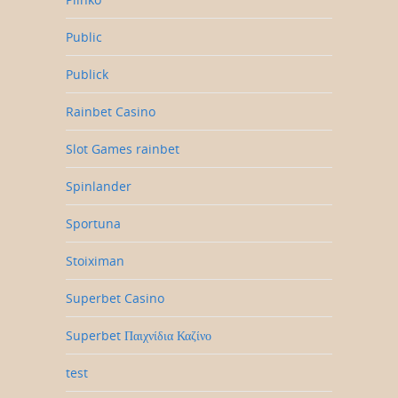
Public
Publick
Rainbet Casino
Slot Games rainbet
Spinlander
Sportuna
Stoiximan
Superbet Casino
Superbet Παιχνίδια Καζίνο
test