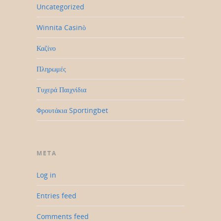
Uncategorized
Winnita Casinò
Καζίνο
Πληρωμές
Τυχερά Παιχνίδια
Φρουτάκια Sportingbet
META
Log in
Entries feed
Comments feed